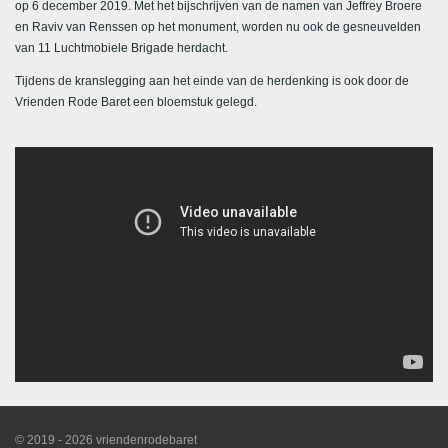
op 6 december 2019. Met het bijschrijven van de namen van Jeffrey Broere
en Raviv van Renssen op het monument, worden nu ook de gesneuvelden
van 11 Luchtmobiele Brigade herdacht.
Tijdens de kranslegging aan het einde van de herdenking is ook door de
Vrienden Rode Baret een bloemstuk gelegd.
© 2019 - 2026 vriendenrodebaret